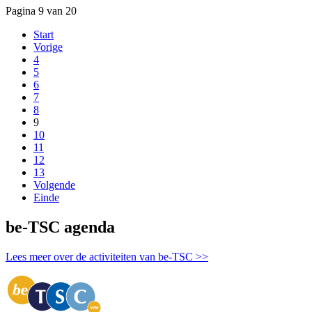
Pagina 9 van 20
Start
Vorige
4
5
6
7
8
9
10
11
12
13
Volgende
Einde
be-TSC agenda
Lees meer over de activiteiten van be-TSC >>