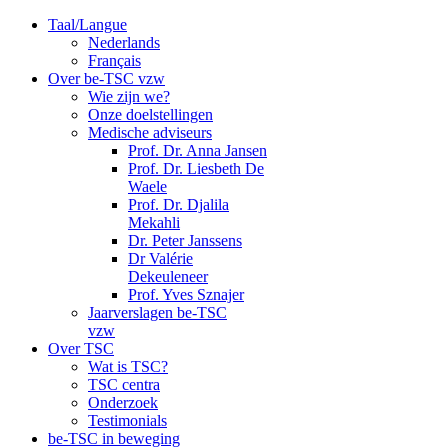
Taal/Langue
Nederlands
Français
Over be-TSC vzw
Wie zijn we?
Onze doelstellingen
Medische adviseurs
Prof. Dr. Anna Jansen
Prof. Dr. Liesbeth De
Waele
Prof. Dr. Djalila
Mekahli
Dr. Peter Janssens
Dr Valérie
Dekeuleneer
Prof. Yves Sznajer
Jaarverslagen be-TSC
vzw
Over TSC
Wat is TSC?
TSC centra
Onderzoek
Testimonials
be-TSC in beweging