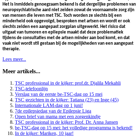
Het is inmiddels genoegzaam bekend is dat dergelijke problemen van
neuropsychiatrische aard niet zelden zowat de voornaamste zorg zijn
van mensen die leven met TSC. Toch worden ze slechts bij een
minderheid ook opgevolgd, besproken met artsen en wordt er ook
slechts zelden een aangepast zorgplan uitgewerkt. Het risico dat
uitgaat van tumoren en epilepsie maakt dat deze problematiek
tijdens de consultaties met de artsen minder aan bod komt, en dat
vaak niet wordt stil gestaan bij de mogelijkheden van een aangepast
therapie.
Lees meer...
Meer artikels...
TSC professional in de kijker: prof.dr. Djalila Mekahli
TSC-telefoonlijn
Verslag van de eerste be-TSC-dag op 15 mei
TSC gezichten in de kijker: Tatiana (23) en Inge (45)
Internationale LAM-dag op 1 juni!
7de epilepsiedag van de Epilepsie Liga
Open brief van mama met een zorgenkindje
TSC professional in de kijker: Prof. Dr. Anna Jansen
be-TSC-dag op 15 mei: het volledige programma is bekend!
In de kijker: Mariken, 10 jaar!